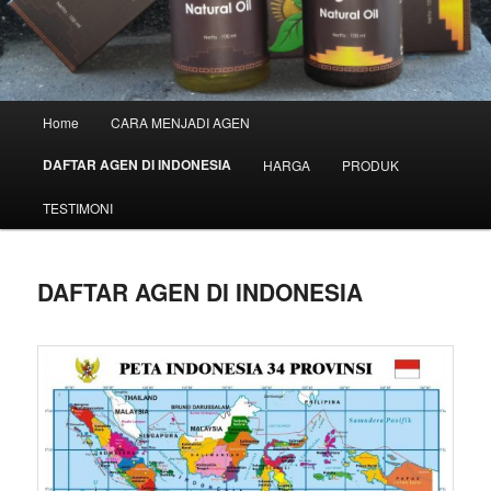
Main
Home
CARA MENJADI AGEN
Skip
menu
DAFTAR AGEN DI INDONESIA
HARGA
PRODUK
to
TESTIMONI
primary
content
DAFTAR AGEN DI INDONESIA