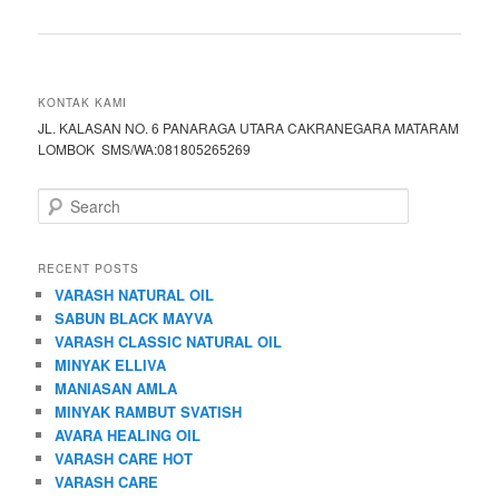
KONTAK KAMI
JL. KALASAN NO. 6 PANARAGA UTARA CAKRANEGARA MATARAM
LOMBOK SMS/WA:081805265269
S
e
a
r
RECENT POSTS
c
VARASH NATURAL OIL
h
SABUN BLACK MAYVA
VARASH CLASSIC NATURAL OIL
MINYAK ELLIVA
MANIASAN AMLA
MINYAK RAMBUT SVATISH
AVARA HEALING OIL
VARASH CARE HOT
VARASH CARE