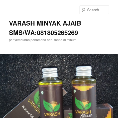
Sear
VARASH MINYAK AJAIB
SMS/WA:081805265269
penyembuhan penomena baru tanpa di minum