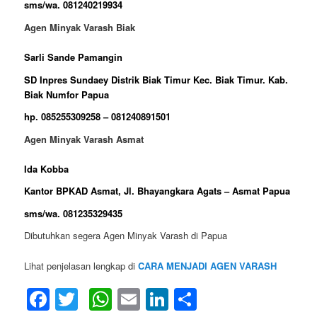
sms/wa. 081240219934
Agen Minyak Varash Biak
Sarli Sande Pamangin
SD Inpres Sundaey Distrik Biak Timur Kec. Biak Timur. Kab.
Biak Numfor Papua
hp. 085255309258 – 081240891501
Agen Minyak Varash Asmat
Ida Kobba
Kantor BPKAD Asmat, Jl. Bhayangkara Agats – Asmat Papua
sms/wa. 081235329435
Dibutuhkan segera Agen Minyak Varash di Papua
Lihat penjelasan lengkap di
CARA MENJADI AGEN VARASH
Facebook
Twitter
WhatsApp
Email
LinkedIn
Share